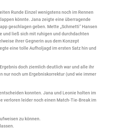
eiten Runde Einzel wenigstens noch im Rennen
 klappen könnte. Jana zeigte eine überragende
 knapp geschlagen geben. Mette „Schmetti“ Hansen
se und ließ sich mit ruhigen und durchdachten
elweise ihrer Gegnerin aus dem Konzept
gte eine tolle Aufholjagd im ersten Satz hin und
rgebnis doch ziemlich deutlich war und alle ihr
ann nur noch um Ergebniskorrektur (und wie immer
ch entscheiden konnten. Jana und Leonie holten im
 verloren leider noch einen Match-Tie-Break im
 aufweisen zu können.
lassen.