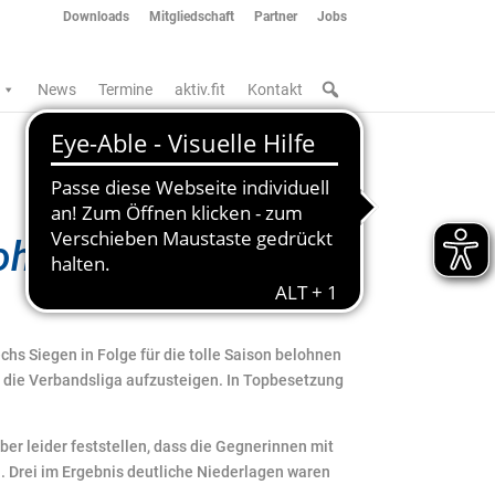
Downloads
Mitgliedschaft
Partner
Jobs
News
Termine
aktiv.fit
Kontakt
ohnt
chs Siegen in Folge für die tolle Saison belohnen
 die Verbandsliga aufzusteigen. In Topbesetzung
r leider feststellen, dass die Gegnerinnen mit
n. Drei im Ergebnis deutliche Niederlagen waren