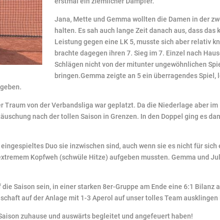
erstmal ein ziemlicher Dämpfer.
Jana, Mette und Gemma wollten die Damen in der zw
halten. Es sah auch lange Zeit danach aus, dass das
Leistung gegen eine LK 5, musste sich aber relativ
brachte dagegen ihren 7. Sieg im 7. Einzel nach Hau
Schlägen nicht von der mitunter ungewöhnlichen Spi
bringen.Gemma zeigte an 5 ein überragendes Spiel, le
 geben.
r Traum von der Verbandsliga war geplatzt. Da die Niederlage aber im E
ttäuschung nach der tollen Saison in Grenzen. In den Doppel ging es d
n eingespieltes Duo sie inzwischen sind, auch wenn sie es nicht für si
n extremem Kopfweh (schwüle Hitze) aufgeben mussten. Gemma und Jule
f die Saison sein, in einer starken 8er-Gruppe am Ende eine 6:1 Bilanz
haft auf der Anlage mit 1-3 Aperol auf unser tolles Team ausklingen 
e Saison zuhause und auswärts begleitet und angefeuert haben!