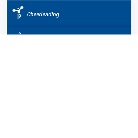
Cheerleading
Frauenfußball
Herrenfußball
Freizeitsport
Leichtathletik