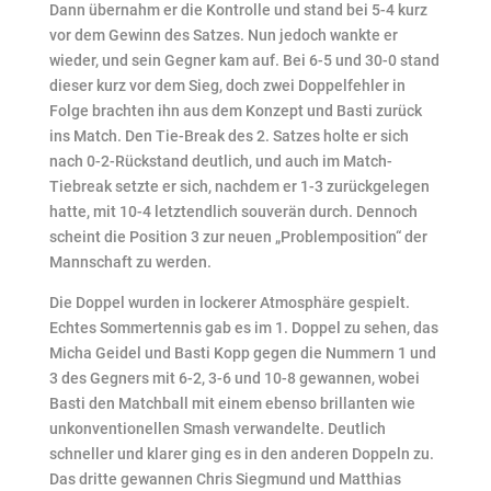
Dann übernahm er die Kontrolle und stand bei 5-4 kurz
vor dem Gewinn des Satzes. Nun jedoch wankte er
wieder, und sein Gegner kam auf. Bei 6-5 und 30-0 stand
dieser kurz vor dem Sieg, doch zwei Doppelfehler in
Folge brachten ihn aus dem Konzept und Basti zurück
ins Match. Den Tie-Break des 2. Satzes holte er sich
nach 0-2-Rückstand deutlich, und auch im Match-
Tiebreak setzte er sich, nachdem er 1-3 zurückgelegen
hatte, mit 10-4 letztendlich souverän durch. Dennoch
scheint die Position 3 zur neuen „Problemposition“ der
Mannschaft zu werden.
Die Doppel wurden in lockerer Atmosphäre gespielt.
Echtes Sommertennis gab es im 1. Doppel zu sehen, das
Micha Geidel und Basti Kopp gegen die Nummern 1 und
3 des Gegners mit 6-2, 3-6 und 10-8 gewannen, wobei
Basti den Matchball mit einem ebenso brillanten wie
unkonventionellen Smash verwandelte. Deutlich
schneller und klarer ging es in den anderen Doppeln zu.
Das dritte gewannen Chris Siegmund und Matthias