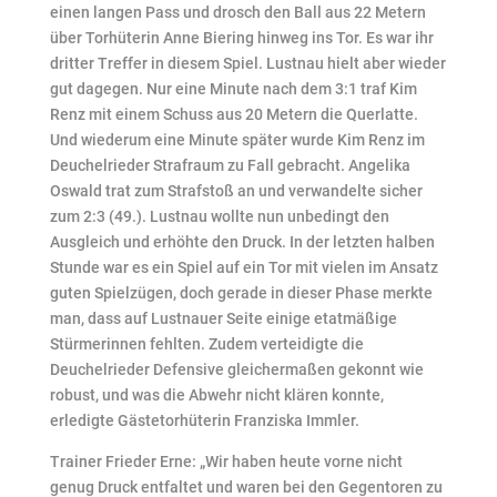
einen langen Pass und drosch den Ball aus 22 Metern
über Torhüterin Anne Biering hinweg ins Tor. Es war ihr
dritter Treffer in diesem Spiel. Lustnau hielt aber wieder
gut dagegen. Nur eine Minute nach dem 3:1 traf Kim
Renz mit einem Schuss aus 20 Metern die Querlatte.
Und wiederum eine Minute später wurde Kim Renz im
Deuchelrieder Strafraum zu Fall gebracht. Angelika
Oswald trat zum Strafstoß an und verwandelte sicher
zum 2:3 (49.). Lustnau wollte nun unbedingt den
Ausgleich und erhöhte den Druck. In der letzten halben
Stunde war es ein Spiel auf ein Tor mit vielen im Ansatz
guten Spielzügen, doch gerade in dieser Phase merkte
man, dass auf Lustnauer Seite einige etatmäßige
Stürmerinnen fehlten. Zudem verteidigte die
Deuchelrieder Defensive gleichermaßen gekonnt wie
robust, und was die Abwehr nicht klären konnte,
erledigte Gästetorhüterin Franziska Immler.
Trainer Frieder Erne: „Wir haben heute vorne nicht
genug Druck entfaltet und waren bei den Gegentoren zu