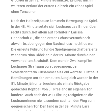
Glöckler in der 12. Minute ausnutzte. Es blieb auch im
weiteren Verlauf der ersten Halbzeit ein zähes Spiel
ohne Torszenen.
Nach der Halbzeitpause kam mehr Bewegung ins Spiel.
In der 48. Minute setzte sich Lustnaus Lea Binder über
rechts durch, lief allein auf Torhüterin Larissa
Handschuh zu, die den ersten Schussversuch noch
abwehrte, aber gegen den Nachschuss machtlos war.
Die erneute Führung für die Spielgemeinschaft erzielte
wiederum Nina Glöckler in der 59. Minute durch einen
verwandelten Strafstoß. Dem war ein Zweikampf im
Lustnauer Strafraum vorausgegangen, den
Schiedsrichterin Kürsammer als Foul wertete. Lustnaus
Bemühungen um den erneuten Ausgleich wurden in der
81. Minute jäh unterbrochen, als ein als Rückgabe
gedachter Kopfball von Jil Presland im eigenen Tor
landete. Auch nach der 3:1-Führung resignierten die
Lustnauerinnen nicht, sondern suchten den Weg zum
gegnerischen Tor. Den fand in der 89. Minute Lara