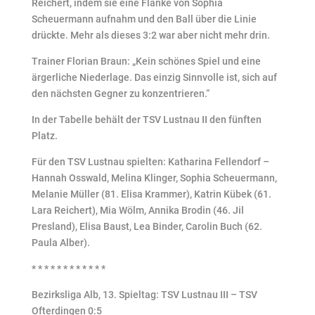
Reichert, indem sie eine Flanke von Sophia
Scheuermann aufnahm und den Ball über die Linie
drückte. Mehr als dieses 3:2 war aber nicht mehr drin.
Trainer Florian Braun: „Kein schönes Spiel und eine
ärgerliche Niederlage. Das einzig Sinnvolle ist, sich auf
den nächsten Gegner zu konzentrieren.“
In der Tabelle behält der TSV Lustnau II den fünften
Platz.
Für den TSV Lustnau spielten: Katharina Fellendorf –
Hannah Osswald, Melina Klinger, Sophia Scheuermann,
Melanie Müller (81. Elisa Krammer), Katrin Kübek (61.
Lara Reichert), Mia Wölm, Annika Brodin (46. Jil
Presland), Elisa Baust, Lea Binder, Carolin Buch (62.
Paula Alber).
* * * * * * * * * * * *
Bezirksliga Alb, 13. Spieltag: TSV Lustnau III – TSV
Ofterdingen 0:5