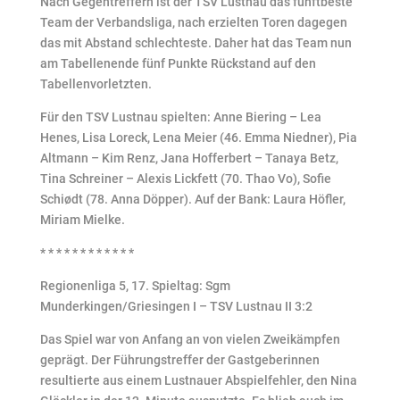
Nach Gegentreffern ist der TSV Lustnau das fünftbeste
Team der Verbandsliga, nach erzielten Toren dagegen
das mit Abstand schlechteste. Daher hat das Team nun
am Tabellenende fünf Punkte Rückstand auf den
Tabellenvorletzten.
Für den TSV Lustnau spielten: Anne Biering – Lea
Henes, Lisa Loreck, Lena Meier (46. Emma Niedner), Pia
Altmann – Kim Renz, Jana Hofferbert – Tanaya Betz,
Tina Schreiner – Alexis Lickfett (70. Thao Vo), Sofie
Schiødt (78. Anna Döpper). Auf der Bank: Laura Höfler,
Miriam Mielke.
* * * * * * * * * * * *
Regionenliga 5, 17. Spieltag: Sgm
Munderkingen/Griesingen I – TSV Lustnau II 3:2
Das Spiel war von Anfang an von vielen Zweikämpfen
geprägt. Der Führungstreffer der Gastgeberinnen
resultierte aus einem Lustnauer Abspielfehler, den Nina