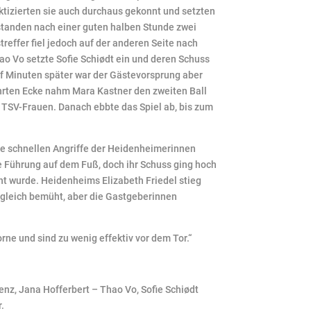
ktizierten sie auch durchaus gekonnt und setzten
standen nach einer guten halben Stunde zwei
reffer fiel jedoch auf der anderen Seite nach
o Vo setzte Sofie Schiødt ein und deren Schuss
fünf Minuten später war der Gästevorsprung aber
ehrten Ecke nahm Mara Kastner den zweiten Ball
er TSV-Frauen. Danach ebbte das Spiel ab, bis zum
die schnellen Angriffe der Heidenheimerinnen
e Führung auf dem Fuß, doch ihr Schuss ging hoch
cht wurde. Heidenheims Elizabeth Friedel stieg
sgleich bemüht, aber die Gastgeberinnen
rne und sind zu wenig effektiv vor dem Tor.“
enz, Jana Hofferbert – Thao Vo, Sofie Schiødt
r.