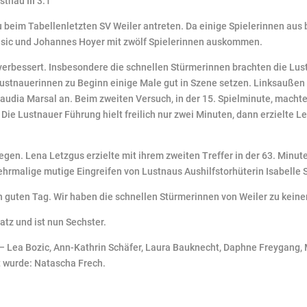
stnau III 3:1
au beim Tabellenletzten SV Weiler antreten. Da einige Spielerinnen a
basic und Johannes Hoyer mit zwölf Spielerinnen auskommen.
 verbessert. Insbesondere die schnellen Stürmerinnen brachten die Lu
ustnauerinnen zu Beginn einige Male gut in Szene setzen. Linksaußen E
Claudia Marsal an. Beim zweiten Versuch, in der 15. Spielminute, mach
 Die Lustnauer Führung hielt freilich nur zwei Minuten, dann erzielte L
en. Lena Letzgus erzielte mit ihrem zweiten Treffer in der 63. Minute
ehrmalige mutige Eingreifen von Lustnaus Aushilfstorhüterin Isabelle S
n guten Tag. Wir haben die schnellen Stürmerinnen von Weiler zu keine
latz und ist nun Sechster.
 – Lea Bozic, Ann-Kathrin Schäfer, Laura Bauknecht, Daphne Freygang, M
t wurde: Natascha Frech.