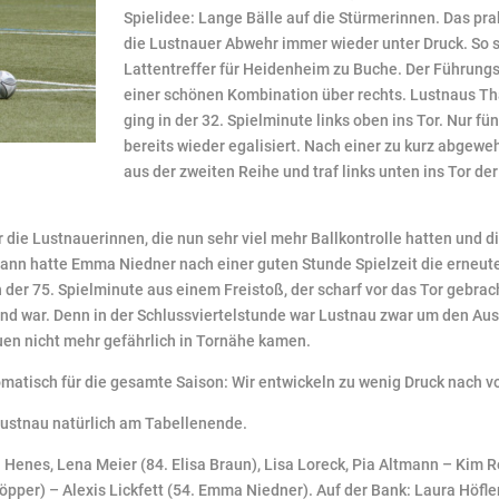
Spielidee: Lange Bälle auf die Stürmerinnen. Das pra
die Lustnauer Abwehr immer wieder unter Druck. So 
Lattentreffer für Heidenheim zu Buche. Der Führungst
einer schönen Kombination über rechts. Lustnaus Tha
ging in der 32. Spielminute links oben ins Tor. Nur 
bereits wieder egalisiert. Nach einer zu kurz abgew
aus der zweiten Reihe und traf links unten ins Tor d
 die Lustnauerinnen, die nun sehr viel mehr Ballkontrolle hatten und 
ann hatte Emma Niedner nach einer guten Stunde Spielzeit die erneut
n der 75. Spielminute aus einem Freistoß, der scharf vor das Tor gebra
and war. Denn in der Schlussviertelstunde war Lustnau zwar um den Au
en nicht mehr gefährlich in Tornähe kamen.
omatisch für die gesamte Saison: Wir entwickeln zu wenig Druck nach vo
Lustnau natürlich am Tabellenende.
 Henes, Lena Meier (84. Elisa Braun), Lisa Loreck, Pia Altmann – Kim R
öpper) – Alexis Lickfett (54. Emma Niedner). Auf der Bank: Laura Höfle