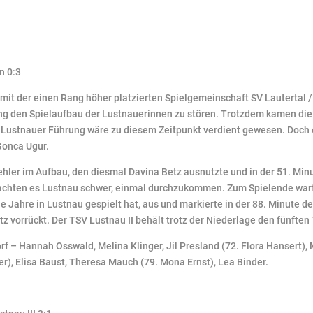
n 0:3
it der einen Rang höher platzierten Spielgemeinschaft SV Lautertal / 
ng den Spielaufbau der Lustnauerinnen zu stören. Trotzdem kamen die
Lustnauer Führung wäre zu diesem Zeitpunkt verdient gewesen. Doch ein
Gonca Ugur.
hler im Aufbau, den diesmal Davina Betz ausnutzte und in der 51. Minu
machten es Lustnau schwer, einmal durchzukommen. Zum Spielende warf
ele Jahre in Lustnau gespielt hat, aus und markierte in der 88. Minute 
tz vorrückt. Der TSV Lustnau II behält trotz der Niederlage den fünften
f – Hannah Osswald, Melina Klinger, Jil Presland (72. Flora Hansert), 
er), Elisa Baust, Theresa Mauch (79. Mona Ernst), Lea Binder.