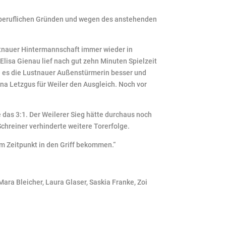
us beruflichen Gründen und wegen des anstehenden
stnauer Hintermannschaft immer wieder in
lisa Gienau lief nach gut zehn Minuten Spielzeit
te es die Lustnauer Außenstürmerin besser und
ena Letzgus für Weiler den Ausgleich. Noch vor
 das 3:1. Der Weilerer Sieg hätte durchaus noch
chreiner verhinderte weitere Torerfolge.
m Zeitpunkt in den Griff bekommen.“
ara Bleicher, Laura Glaser, Saskia Franke, Zoi