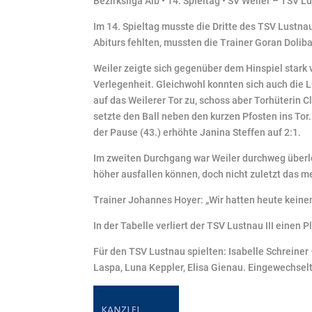
Bezirksliga Alb • 14. Spieltag • SV Weiler – TSV Lu
Im 14. Spieltag musste die Dritte des TSV Lustn
Abiturs fehlten, mussten die Trainer Goran Doli
Weiler zeigte sich gegenüber dem Hinspiel stark
Verlegenheit. Gleichwohl konnten sich auch die L
auf das Weilerer Tor zu, schoss aber Torhüterin 
setzte den Ball neben den kurzen Pfosten ins Tor.
der Pause (43.) erhöhte Janina Steffen auf 2:1.
Im zweiten Durchgang war Weiler durchweg überleg
höher ausfallen können, doch nicht zuletzt das m
Trainer Johannes Hoyer: „Wir hatten heute keine
In der Tabelle verliert der TSV Lustnau III einen P
Für den TSV Lustnau spielten: Isabelle Schreiner
Laspa, Luna Keppler, Elisa Gienau. Eingewechsel