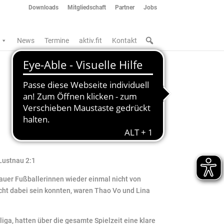
Downloads
Mitgliedschaft
Partner
Jobs
News
Termine
aktiv.fit
Kontakt
Lustnau 2:1
auer Fußballerinnen wieder einmal nicht von
icht dabei sein konnten, waren Thao Vo und Lina
iga, hatten über die gesamte Spielzeit eine klare