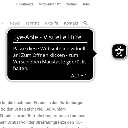
Downloads
Mitgliedschaft
Partner
Jobs
News
Termine
aktiv.fit
Kontakt
se für die Lustnauer Frauen in den Rottenburger
 beiden Seiten nicht viel. Bei kühlem
 Stunde, um auf Betriebstemperatur zu kommen.
einem Schuss von der Strafraumgrenze den 1:0-