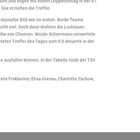
acht und zogen mit einem Doppelschlag in der 41.
 Dax erzielten die Treffer.
 dasselbe Bild wie im ersten. Beide Teams
nicht viel. Doch dann drehten die Lustnauer
Reihe von Chancen. Nicole Scherrmann verwertete
etzten Treffer des Tages zum 5:0 steuerte in der
 ausfallen können. In der Tabelle rückt der TSV
eta Finkbeiner, Elisa Gienau, Charlotte Zachow,