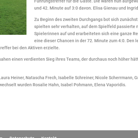
Führungstreffer für die Gäste. Die waren nun aufgew
und 42. Minute auf 3:0 davon. Elisa Gienau und Ingrid
Zu Beginn des zweiten Durchgangs bot sich zunächst
spielten sehr verhalten, auf dem Spielfeld passierte 
Spielerinnen auf und erarbeiteten sich eine ganze 
eine dieser Chancen in der 72. Minute zum 4:0. Den l
effer bei den Aktiven erzielte.
ahen einen verdienten Sieg ihres Teams, der durchaus noch höher hätte
ura Heiner, Natascha Frech, Isabelle Schreiner, Nicole Scherrmann, Gr
ewechselt wurden Rosalie Hahn, Isabel Pohmann, Elena Vaporidis.