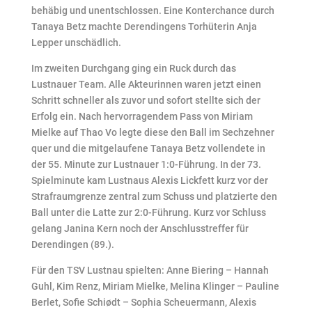
behäbig und unentschlossen. Eine Konterchance durch
Tanaya Betz machte Derendingens Torhüterin Anja
Lepper unschädlich.
Im zweiten Durchgang ging ein Ruck durch das
Lustnauer Team. Alle Akteurinnen waren jetzt einen
Schritt schneller als zuvor und sofort stellte sich der
Erfolg ein. Nach hervorragendem Pass von Miriam
Mielke auf Thao Vo legte diese den Ball im Sechzehner
quer und die mitgelaufene Tanaya Betz vollendete in
der 55. Minute zur Lustnauer 1:0-Führung. In der 73.
Spielminute kam Lustnaus Alexis Lickfett kurz vor der
Strafraumgrenze zentral zum Schuss und platzierte den
Ball unter die Latte zur 2:0-Führung. Kurz vor Schluss
gelang Janina Kern noch der Anschlusstreffer für
Derendingen (89.).
Für den TSV Lustnau spielten: Anne Biering – Hannah
Guhl, Kim Renz, Miriam Mielke, Melina Klinger – Pauline
Berlet, Sofie Schiødt – Sophia Scheuermann, Alexis