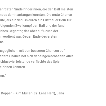
ährdeten Sindelfingerinnen, die den Ball meisten
gendes damit anfangen konnten. Die erste Chance
ute, als ein Schuss durch ein Lustnauer Bein zur
m folgenden Zweikampf den Ball und der fand
liches Gegentor, das aber auf Grund der
unverdient war. Gegen Ende des ersten
te.
ausgeglichen, mit den besseren Chancen auf
weitere Chance bot sich der eingewechselten Alice
chlussviertelstunde verflachte das Spiel
 belohnen konnten.
en.“
 Döpper – Kim Müller (82. Lena Herr), Jana