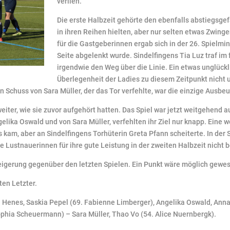
verlieh.
Die erste Halbzeit gehörte den ebenfalls abstiegsgef
in ihren Reihen hielten, aber nur selten etwas Zwin
für die Gastgeberinnen ergab sich in der 26. Spielmin
Seite abgelenkt wurde. Sindelfingens Tia Luz traf i
irgendwie den Weg über die Linie. Ein etwas unglück
Überlegenheit der Ladies zu diesem Zeitpunkt nicht 
 Schuss von Sara Müller, der das Tor verfehlte, war die einzige Ausbeu
iter, wie sie zuvor aufgehört hatten. Das Spiel war jetzt weitgehend 
elika Oswald und von Sara Müller, verfehlten ihr Ziel nur knapp. Eine 
am, aber an Sindelfingens Torhüterin Greta Pfann scheiterte. In der S
e Lustnauerinnen für ihre gute Leistung in der zweiten Halbzeit nicht
teigerung gegenüber den letzten Spielen. Ein Punkt wäre möglich gewes
ten Letzter.
a Henes, Saskia Pepel (69. Fabienne Limberger), Angelika Oswald, Anna
ophia Scheuermann) – Sara Müller, Thao Vo (54. Alice Nuernbergk).