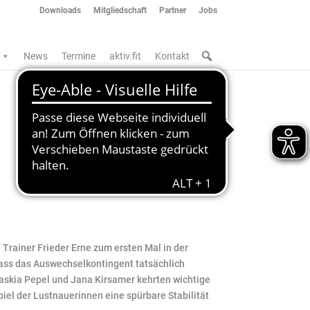
Downloads
Mitgliedschaft
Partner
Jobs
News
Termine
aktiv.fit
Kontakt
 Trainer Frieder Erne zum ersten Mal in der
ass das Auswechselkontingent tatsächlich
askia Pepel und Jana Kirsamer kehrten wichtige
iel der Lustnauerinnen eine spürbare Stabilität