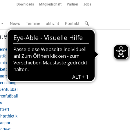
Downloads
Mitgliedschaft
Partner
Jobs
News
Termine
aktiv.fit
Kontakt
tegorien
gemein
stik & Akrobatik
minton
ketball
marck'25
erleading
uenfußball
renfußball
s
ftreff
htathletik
asport
ndnet