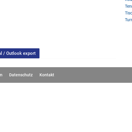
Ten
Tis
Tur
al / Outlook export
um
Datenschutz
Kontakt