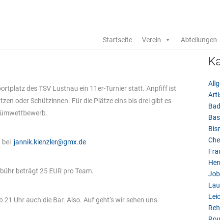
Startseite
Verein
Abteilungen
Ka
All
rtplatz des TSV Lustnau ein 11er-Turnier statt. Anpfiff ist
Arti
en oder Schützinnen. Für die Plätze eins bis drei gibt es
Bad
ostümwettbewerb.
Bas
Bis
Che
n bei
jannik.kienzler@gmx.de
Fra
Her
gebühr beträgt 25 EUR pro Team.
Job
Lau
Leic
21 Uhr auch die Bar. Also. Auf geht’s wir sehen uns.
Reh
Rou