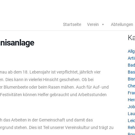
Startseite
Verein
Abteilungen
Ka
nnisanlage
All
Arti
Bad
au ab dem 18. Lebensjahr ist verpflichtet, jährlich vier
Bas
Bis
 Dies kann in vielerlei Hinsicht geschehen. Ob bei
Che
 der Blumenbeete oder beim Rasen mähen. Auch für Auf- und
Fra
estivitäten können Helfer gebraucht und Arbeitsstunden
Her
Job
Lau
h das Arbeiten in der Gemeinschaft und damit das
Leic
grund stehen. Dies ist Teil unserer Vereinskultur und trägt zu
Reh
Rou