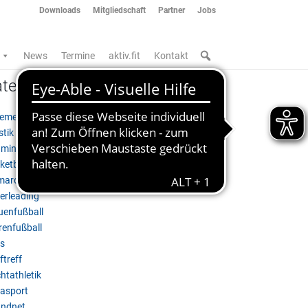
Downloads
Mitgliedschaft
Partner
Jobs
News
Termine
aktiv.fit
Kontakt
tegorien
gemein
stik & Akrobatik
minton
ketball
marck'25
erleading
uenfußball
renfußball
s
ftreff
htathletik
asport
ndnet