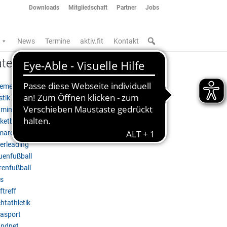
Downloads
Mitgliedschaft
Partner
Jobs
News
Termine
aktiv.fit
Kontakt
tegorien
gemein
stik & Akrobatik
minton
ketball
marck'25
erleading
uenfußball
renfußball
s
ftreff
htathletik
asport
ndnet