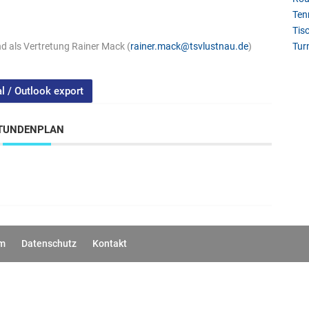
Ten
Tis
nd als Vertretung Rainer Mack (
rainer.mack@tsvlustnau.de
)
Tur
al / Outlook export
TUNDENPLAN
um
Datenschutz
Kontakt