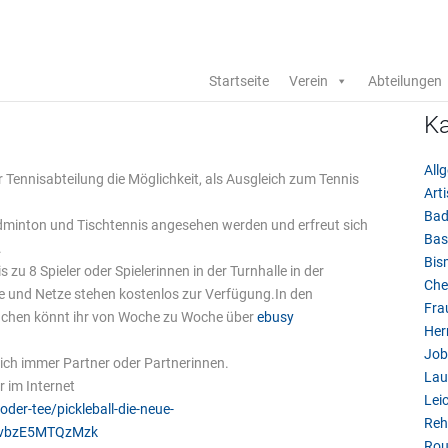
Startseite
Verein
Abteilungen
Ka
All
r Tennisabteilung die Möglichkeit, als Ausgleich zum Tennis
Arti
Bad
adminton und Tischtennis angesehen werden und erfreut sich
Bas
.
Bis
u 8 Spieler oder Spielerinnen in der Turnhalle in der
Che
le und Netze stehen kostenlos zur Verfügung.In den
Fra
. Buchen könnt ihr von Woche zu Woche über
ebusy
Her
Job
 sich immer Partner oder Partnerinnen.
Lau
r im Internet
Leic
der-tee/pickleball-die-neue-
Reh
gvbzE5MTQzMzk
Rou