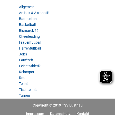
Allgemein
Artistik & Akrobatik
Badminton
Basketball
Bismarck'25
Cheerleading
Frauenfußball
Herrenfußball
Jobs
Lauftreff
Leichtathletik
Rehasport
Roundnet
Tennis
Tischtennis
Turnen
Copyright © 2019 TSV Lustnau
Impressum
Datenschutz
Kontakt