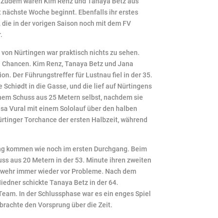
. Zudem waren Kim Renz und Tanaya Betz aus
nächste Woche beginnt. Ebenfalls ihr erstes
, die in der vorigen Saison noch mit dem FV
.
 von Nürtingen war praktisch nichts zu sehen.
n Chancen. Kim Renz, Tanaya Betz und Jana
on. Der Führungstreffer für Lustnau fiel in der 35.
Schiødt in die Gasse, und die lief auf Nürtingens
inem Schuss aus 25 Metern selbst, nachdem sie
isa Vural mit einem Sololauf über den halben
rtinger Torchance der ersten Halbzeit, während
tung kommen wie noch im ersten Durchgang. Beim
ss aus 20 Metern in der 53. Minute ihren zweiten
 Abwehr immer wieder vor Probleme. Nach dem
edner schickte Tanaya Betz in der 64.
 Team. In der Schlussphase war es ein enges Spiel
brachte den Vorsprung über die Zeit.