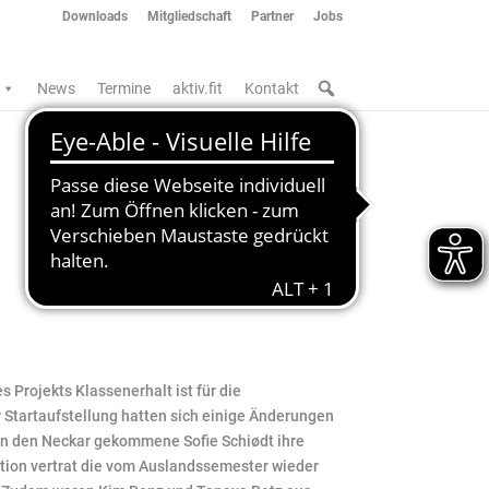
Downloads
Mitgliedschaft
Partner
Jobs
News
Termine
aktiv.fit
Kontakt
 Projekts Klassenerhalt ist für die
 Startaufstellung hatten sich einige Änderungen
an den Neckar gekommene Sofie Schiødt ihre
sition vertrat die vom Auslandssemester wieder