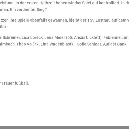
eistung. In der ersten Halbzeit haben wir das Spiel gut kontrolliert, in
en. Ein verdienter Sieg.“
tzen ihre Spiele ebenfalls gewannen, bleibt der TSV Lustnau auf dem v
ückt.
a Schreiner, Lisa Loreck, Lena Meier (55. Alexis Lickfett), Fabienne L
lmbach, Thao Vo (77. Lina Wagenblast) – Sofie Schiødt. Auf der Bank: 
r Frauenfußball.