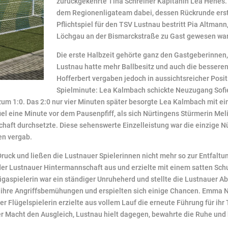
zurückgekehrte Tina Schreiner Kapitänin Lea Henes
dem Regionenligateam dabei, dessen Rückrunde erst 
Pflichtspiel für den TSV Lustnau bestritt Pia Altmann
Löchgau an der Bismarckstraße zu Gast gewesen war
Die erste Halbzeit gehörte ganz den Gastgeberinnen,
Lustnau hatte mehr Ballbesitz und auch die bessere
Hofferbert vergaben jedoch in aussichtsreicher Positi
Spielminute: Lea Kalmbach schickte Neuzugang Sofie 
um 1:0. Das 2:0 nur vier Minuten später besorgte Lea Kalmbach mit e
iel eine Minute vor dem Pausenpfiff, als sich Nürtingens Stürmerin Mel
aft durchsetzte. Diese sehenswerte Einzelleistung war die einzige Nü
en vergab.
Druck und ließen die Lustnauer Spielerinnen nicht mehr so zur Entfal
der Lustnauer Hintermannschaft aus und erzielte mit einem satten Schu
ligaspielerin war ein ständiger Unruheherd und stellte die Lustnauer
 ihre Angriffsbemühungen und erspielten sich einige Chancen. Emma Ni
r Flügelspielerin erzielte aus vollem Lauf die erneute Führung für ihr
er Macht den Ausgleich, Lustnau hielt dagegen, bewahrte die Ruhe und 