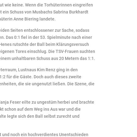
ut wie keine. Wenn die Torhüterinnen eingreifen
t ein Schuss von Musbachs Sabrina Burkhardt
üterin Anne Biering landete.
beiden Seiten entschlossener zur Sache, sodass
 Das 0:1 fiel in der 53. Spielminute nach einer
Henes rutschte der Ball beim Klärungsversuch
 eigenen Tores einschlug. Die TSV-Frauen suchten
t einem unhaltbaren Schuss aus 20 Metern das 1:1.
eterraum, Lustnaus Kim Renz ging in den
 1:2 für die Gäste. Doch auch dieses zweite
heiten, die sie ungenutzt ließen. Die Szene, die
anja Feser eilte zu ungestüm herbei und brachte
nkt schon auf dem Weg ins Aus war und die
lte legte sich den Ball selbst zurecht und
kt und noch ein hochverdientes Unentschieden