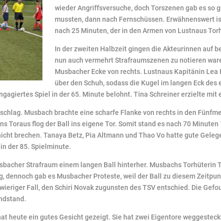
wieder Angriffsversuche, doch Torszenen gab es so g
mussten, dann nach Fernschüssen. Erwähnenswert is
nach 25 Minuten, der in den Armen von Lustnaus Torh
In der zweiten Halbzeit gingen die Akteurinnen auf 
nun auch vermehrt Strafraumszenen zu notieren waren.
Musbacher Ecke von rechts. Lustnaus Kapitänin Lea 
über den Schuh, sodass die Kugel im langen Eck des
ngagiertes Spiel in der 65. Minute belohnt. Tina Schreiner erzielte mi
schlag. Musbach brachte eine scharfe Flanke von rechts in den Fünfm
ins Toraus flog der Ball ins eigene Tor. Somit stand es nach 70 Minuten
cht brechen. Tanaya Betz, Pia Altmann und Thao Vo hatte gute Gelegen
in der 85. Spielminute.
bacher Strafraum einem langen Ball hinterher. Musbachs Torhüterin T
ig, dennoch gab es Musbacher Proteste, weil der Ball zu diesem Zeitpu
hwieriger Fall, den Schiri Novak zugunsten des TSV entschied. Die Gefou
Endstand.
at heute ein gutes Gesicht gezeigt. Sie hat zwei Eigentore weggestec