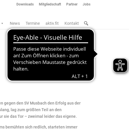
Downloads
Mitgliedschaft
Partner
Jobs
News
Termine
aktiv.fit
Kontakt
n gegen den SV Musbach den Erfolg aus der
lang, lag zum größten Teil an den
ur sie das Tor – zweimal leider das eigene.
eams bemühten sich redlich, starteten immer