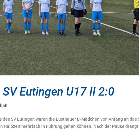
SV Eutingen U17 II 2:0
ball
te des SV Eutingen waren die Lustnauer B-Mädchen von Anfang an das 
n Halbzeit mehrfach in Führung gehen können. Nach der Pause dräng