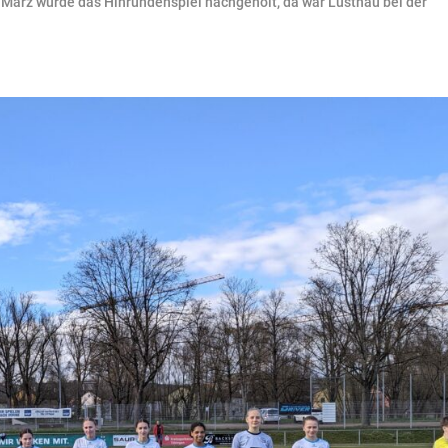
 März wurde das Hinrundenspiel nachgeholt, da war Lustnau bei der