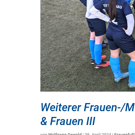
Weiterer Frauen-/M
& Frauen III
von
Wolfgang Oswald
|
29. April 2024
|
Frauenfuß