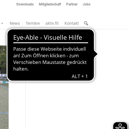
Downloads
Mitgliedschaft
Partner
Jobs
News
Termine
aktiv.fit
Kontakt