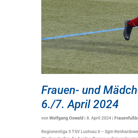
Frauen- und Mädc
6./7. April 2024
von
Wolfgang Oswald
|
8. April 2024
|
Frauenfußb
Regionenliga 5 TSV Lustnau II – Sgm Renhardswe