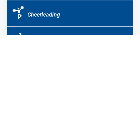
Cheerleading
Frauenfußball
Herrenfußball
Freizeitsport
Leichtathletik